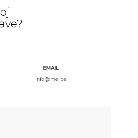
oj
rave?
EMAIL
info@imel.ba